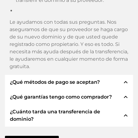
transferir el dominio a su proveedor.
Le ayudamos con todas sus preguntas. Nos
aseguramos de que su proveedor se haga cargo
de su nuevo dominio y de que usted quede
registrado como propietario. Y eso es todo. Si
necesita más ayuda después de la transferencia,
le ayudaremos en cualquier momento de forma
gratuita.
expand_less
¿Qué métodos de pago se aceptan?
expand_less
¿Qué garantías tengo como comprador?
Utilizamos SEPA como prepago y utilizamos
STRIPE como proveedor de servicios de pago
¿Cuánto tarda una transferencia de
para los métodos de pago disponibles como:
Siempre le garantizamos como comprador las
expand_less
dominio?
Tarjetas de crédito, PayPal, Klarna, ApplePay,
siguientes seguridades. Esto es lo que
GooglePay, Alipay o proveedores locales.
representamos con nuestro nombren:
La transferencia de dominio a un nuevo