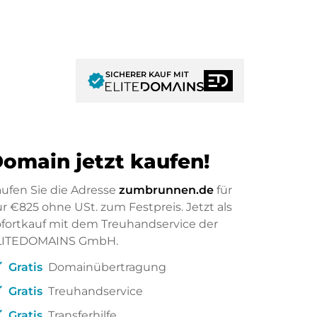
SICHERER KAUF MIT
verified
omain jetzt kaufen!
ufen Sie die Adresse
zumbrunnen.de
für
ur
€825
ohne USt. zum Festpreis. Jetzt als
fortkauf mit dem Treuhandservice der
LITEDOMAINS GmbH.
ck
Gratis
Domainübertragung
ck
Gratis
Treuhandservice
ck
Gratis
Transferhilfe