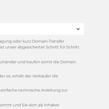
expand_more
agung oder kurz Domain-Transfer
t unser abgesicherter Schritt für Schritt
reuhänder und kaufen somit die Domain.
 ist, erhält der Verkäufer die
 einfache technische Anleitung zur
rnimmt und Sie dort als Inhaber