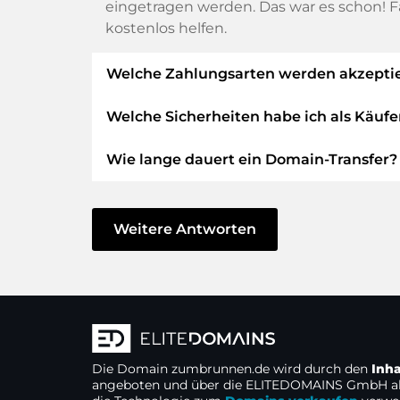
eingetragen werden. Das war es schon! F
kostenlos helfen.
Welche Zahlungsarten werden akzeptie
Welche Sicherheiten habe ich als Käufe
Wir verwenden SEPA als Vorkasse und ver
PayPal, Klarna, ApplePay, GooglePay, Alipa
Wie lange dauert ein Domain-Transfer?
Wir garantieren Ihnen als Käufer immer 
Die ELITEDOMAINS GmbH tritt als
Dom
Der Domain-Transfer zu einem neuen Prov
Sie erhalten Ihr
Geld zurück
, falls Sc
Verzögerung handeln und keine Probleme b
Weitere Antworten
Der Verkäufer erhält erst Geld, sobald
In einigen Ausnahmen erfolgt die Bestäti
Sie können den Support immer schnel
sobald wir den Eingang Ihres Geldes verb
Sie senden den Kaufpreis an und erha
Wir nutzen eine
eigene Technologie
.
Die Domain
zumbrunnen.de
wird durch den
Inh
Alle Server und Kundendaten befinden
angeboten und über die ELITEDOMAINS GmbH a