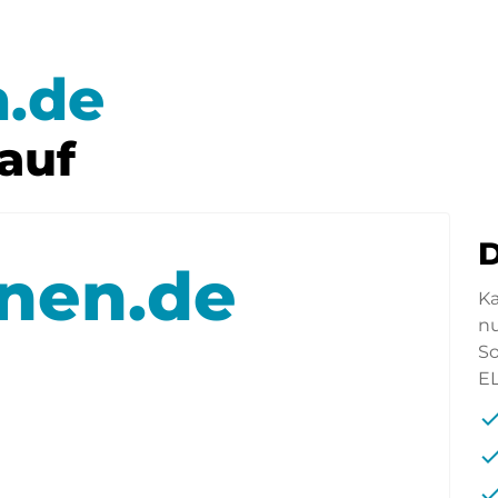
.de
auf
D
nen.de
Ka
n
So
E
che
che
che