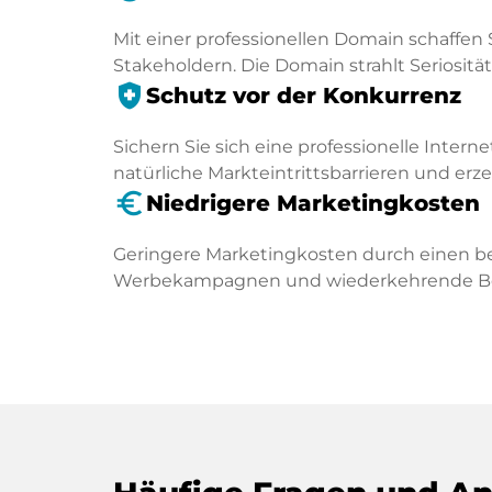
Mit einer professionellen Domain schaffen 
Stakeholdern. Die Domain strahlt Seriosität 
health_and_safety
Schutz vor der Konkurrenz
Sichern Sie sich eine professionelle Intern
natürliche Markteintrittsbarrieren und er
euro_symbol
Niedrigere Marketingkosten
Geringere Marketingkosten durch einen be
Werbekampagnen und wiederkehrende Besu